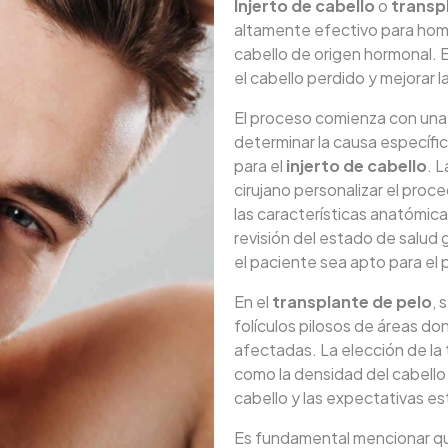
Injerto de cabello
o
transp
altamente efectivo para ho
cabello de origen hormonal. 
el cabello perdido y mejorar l
El proceso comienza con un
determinar la causa específic
para el
injerto de cabello
. L
cirujano personalizar el proc
las características anatómica
revisión del estado de salud 
el paciente sea apto para el
En el
transplante de pelo
, 
folículos pilosos de áreas do
afectadas. La elección de l
como la densidad del cabello
cabello y las expectativas es
Es fundamental mencionar q