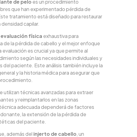
lante de pelo
es un procedimiento
mbres que han experimentado pérdida de
Este tratamiento está diseñado para restaurar
a densidad capilar.
a
evaluación física
exhaustiva para
a de la pérdida de cabello y el mejor enfoque
a evaluación es crucial ya que permite al
edimiento según las necesidades individuales y
s del paciente. Este análisis también incluye la
general y la historia médica para asegurar que
 procedimiento.
se utilizan técnicas avanzadas para extraer
nantes y reimplantarlos en las zonas
a técnica adecuada dependerá de factores
 donante, la extensión de la pérdida de
téticas del paciente.
ue, además del
injerto de cabello
, un