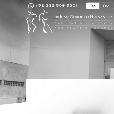
Esp
Eng
+52 332 506 5301