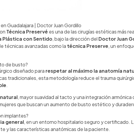
n Guadalajara | Doctor Juan Gordillo
on
Técnica Preservé
es una de las cirugías estéticas más rea
a Plástica con Sentido
, bajo la dirección del
Doctor Juan Go
 de técnicas avanzadas como la
técnica Preserve
, un enfoqu
nto de busto?
úrgico diseñado para
respetar al máximo la anatomía natu
icas tradicionales, esta metodología reduce el trauma quirúrg
ble
.
 natural
, mayor suavidad al tacto y una integración armónica c
 mujeres que buscan un aumento de busto estético y durader
on implantes?
ia general
, en un entorno hospitalario seguro y certificado.
te y las características anatómicas de la paciente.