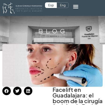
Esp
Eng
BLOG
Facelift en
Guadalajara: el
boom de la cirugía