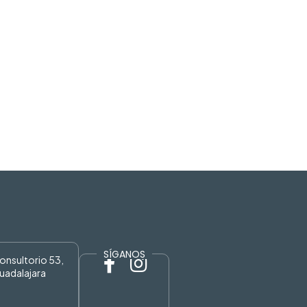
SÍGANOS
Consultorio 53,
uadalajara