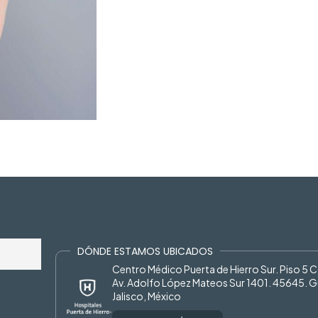
DÓNDE ESTAMOS UBICADOS
Centro Médico Puerta de Hierro Sur. Piso 5 
Av. Adolfo López Mateos Sur 1401. 45645. G
Jalisco, México