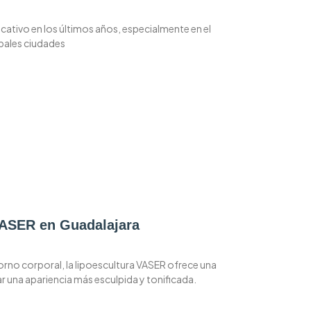
icativo en los últimos años, especialmente en el
ipales ciudades
 VASER en Guadalajara
rno corporal, la lipoescultura VASER ofrece una
 una apariencia más esculpida y tonificada.