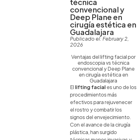
técnica
convencional y
Deep Plane en
cirugía estética en
Guadalajara
Publicado el:
February 2,
2026
Ventajas del lifting facial por
endoscopia vs técnica
convencional y Deep Plane
en cirugía estética en
Guadalajara
El
lifting facial
es uno de los
procedimientos más
efectivos para rejuvenecer
el rostro y combatir los
signos del envejecimiento.
Con el avance de la cirugía
plástica, han surgido
técnicas menos invasivas y